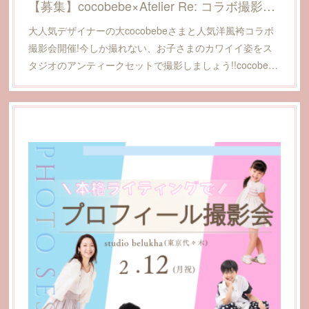
【募集】cocobebe×Atelier Re: コラボ撮影会～端午の節句撮影会2024@愛媛県松山市
大人気デザイナーの大cocobebeさまと人気洋風袴コラボ
撮影会開催!今しか撮れない、お子さまのカワイイ姿をス
タジオのアンティークセットで撮影しましょう!!cocobe…