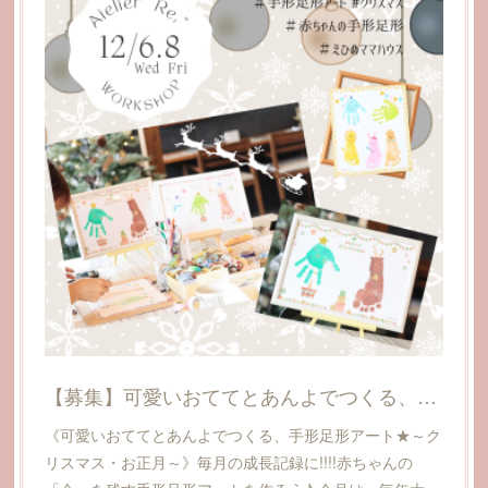
【募集】可愛いおててとあんよでつくる、手形足形アート★～クリスマス・お正月～
《可愛いおててとあんよでつくる、手形足形アート★～ク
リスマス・お正月～》毎月の成長記録に!!!!赤ちゃんの