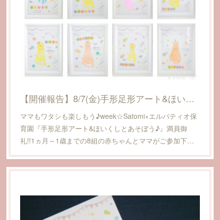
【開催報告】8/7(金)手形足形アート&ほいくしとあそぼう♪@えひめママハウス(愛媛県松山市)
ママもワタシも楽しもう♪week☆Satomi×エルパティオ保
育園『手形足形アート&ほいくしとあそぼう♪』満員御
礼!!1ヵ月～1歳までの8組の赤ちゃんとママがご参加下…