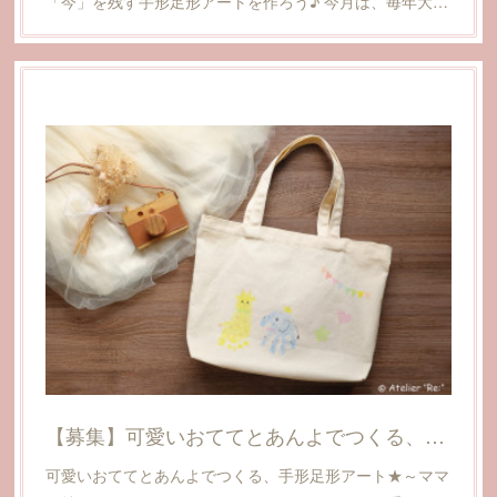
「今」を残す手形足形アートを作ろう♪ 今月は、毎年大…
【募集】可愛いおててとあんよでつくる、手形足形アート★～ママが持てるトートバッグつくり～
可愛いおててとあんよでつくる、手形足形アート★～ママ