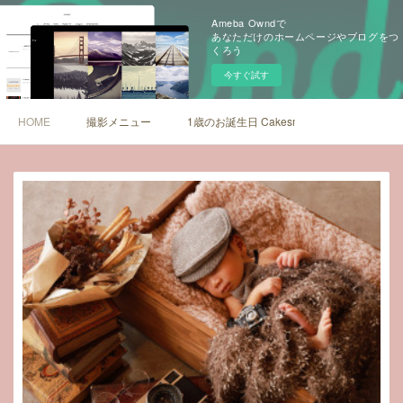
Ameba Owndで
あなただけのホームページやブログをつ
くろう
今すぐ試す
HOME
撮影メニュー
1歳のお誕生日 Cakesmash