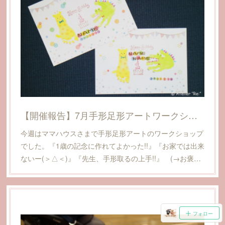
【開催報告】7月手形足形アートワークショップ@えひめママハウス(愛媛県松山市)
今週はママハウスさまで手形足形アートのワークショップ
でした。『1歳の記念に作れてよかった!!』『お家では出来
ないー(＞△＜)』『先生、手形取るの上手!!』 (→お褒…
フォロー