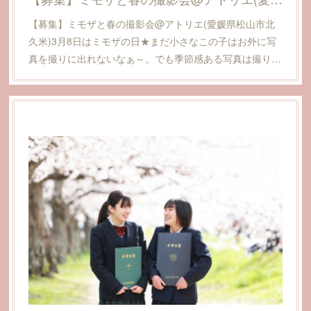
【募集】ミモザと春の撮影会@アトリエ(愛媛県松山市北
久米)3月8日はミモザの日★まだ小さなこの子はお外に写
真を撮りに出れないなぁ～。でも季節感ある写真は撮り…