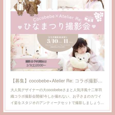
【募集】cocobebe×Atelier Re: コラボ撮影会～ひなまつり撮影会2024@愛媛県松山市
大人気デザイナーの大cocobebeさまと人気洋風十二単羽
織コラボ撮影会開催!今しか撮れない、お子さまのカワイ
イ姿をスタジオのアンティークセットで撮影しましょう…